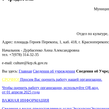
Муницип
Отдел по культуре
Адрес: площадь Героев Перекопа, 1, каб. 418, г. Краснопереко
Начальник - Дурбасенко Анна Александровна
тел. +7(978) 314-32-35
e-mail: culture@krp.rk.gov.ru
Вы здесь:
Главная
Сведения об учреждении
Сведения об Учре
СРОЧНО!
Просим Вас оценить работу нашей организации.
Чтобы оценить работу организации, используйте QR-код.
от 01 апреля 2025 года
ВАЖНАЯ ИНФОРМАЦИЯ
Сведения о видах предоставляемых услуг.
Экскурсии
Экспозици