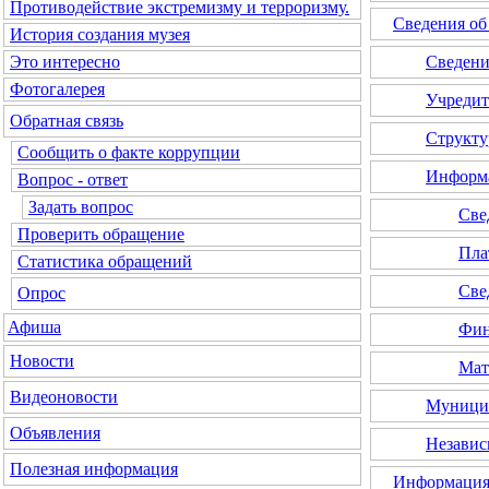
Противодействие экстремизму и терроризму.
Сведения об
История создания музея
Сведени
Это интересно
Фотогалерея
Учредит
Обратная связь
Структу
Сообщить о факте коррупции
Информа
Вопрос - ответ
Задать вопрос
Све
Проверить обращение
Пла
Статистика обращений
Све
Опрос
Афиша
Фин
Новости
Мат
Видеоновости
Муницип
Объявления
Независ
Полезная информация
Информация 