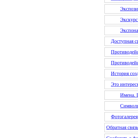
Экспози
Экскур
Экспона
Доступная с
Противодей
Противодейс
История соз
Это интерес
Имена. 
Символы
Фотогалерея
Обратная связ