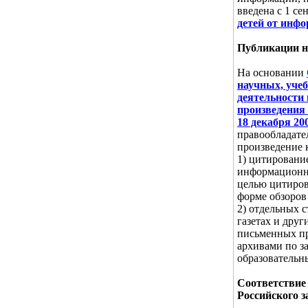
введена с 1 се
детей от инф
Публикации н
На основании
научных, уче
деятельности 
произведения
18 декабря 20
правообладате
произведение 
1) цитировани
информационны
целью цитиров
форме обзоров
2) отдельных 
газетах и дру
письменных пр
архивами по з
образовательн
Соответствие
Российского з