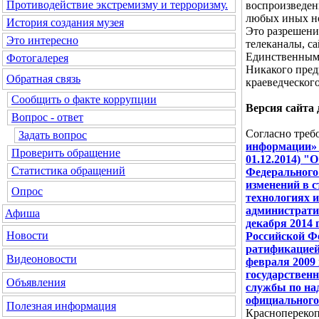
Противодействие экстремизму и терроризму.
воспроизведен
любых иных но
История создания музея
Это разрешени
Это интересно
телеканалы, с
Единственным 
Фотогалерея
Никакого пред
Обратная связь
краеведческого
Сообщить о факте коррупции
Версия сайта
Вопрос - ответ
Согласно тре
Задать вопрос
информации» Ф
Проверить обращение
01.12.2014) "
Статистика обращений
Федерального 
изменений в 
Опрос
технологиях 
администрат
Афиша
декабря 2014 
Новости
Российской Ф
ратификацией
Видеоновости
февраля 2009 
государствен
Объявления
службы по над
официального
Полезная информация
Красноперекоп