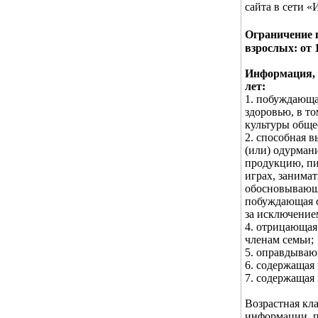
сайта в сети «
Ограничение 
взрослых: от 
Информация, з
лет:
1. побуждающа
здоровью, в т
культуры обще
2. способная в
(или) одурман
продукцию, пи
играх, занима
обосновывающа
побуждающая о
за исключение
4. отрицающая
членам семьи;
5. оправдываю
6. содержащая
7. содержащая
Возрастная кл
информации, п