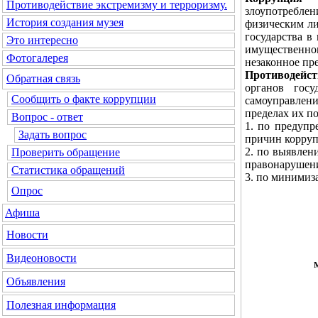
Противодействие экстремизму и терроризму.
злоупотреблен
История создания музея
физическим ли
государства в
Это интересно
имущественно
Фотогалерея
незаконное пр
Противодейст
Обратная связь
органов госу
Сообщить о факте коррупции
самоуправлен
пределах их п
Вопрос - ответ
1. по предуп
Задать вопрос
причин корруп
2. по выявлен
Проверить обращение
правонарушени
Статистика обращений
3. по минимиз
Опрос
Афиша
Новости
Видеоновости
Объявления
Полезная информация