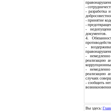
правонарушен
- сотрудничес
- разработка 
добросовестно
- принятие ко
- предотвраще
- недопущен
документов.
4. Обязанно
противодейств
- воздержив
правонарушени
- немедленно
реализацию а
коррупционны
- немедленно
реализацию а
случаях совер
- сообщить не
возникновения
Вы здесь:
Глав