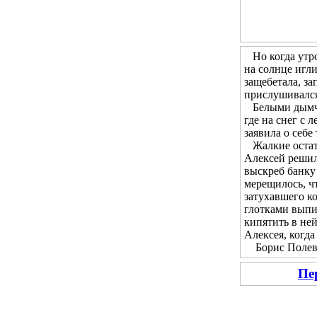
Но когда утром
на солнце игл
защебетала, за
прислушивался 
Белыми дымчат
где на снег с 
заявила о себе
Жалкие остатк
Алексей решил 
выскреб банку 
мерещилось, чт
затухавшего ко
глотками выпи
кипятить в не
Алексея, когда
Борис Полевой
Пе