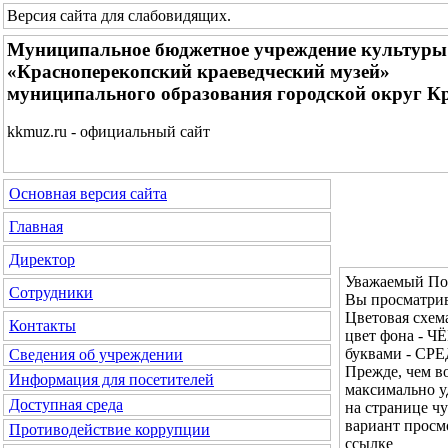
Версия сайта для слабовидящих
.
Муниципальное бюджетное учреждение культуры
«Красноперекопский краеведческий музей»
муниципального образования городской округ К
kkmuz.ru - официальный сайт
Основная версия сайта
Главная
Директор
Уважаемый Пос
Сотрудники
Вы просматрив
Цветовая сх
Контакты
цвет фона - Ч
буквами - СР
Сведения об учреждении
Прежде, чем во
Информация для посетителей
максимально у
Доступная среда
на странице ч
вариант просм
Противодействие коррупции
ссылке