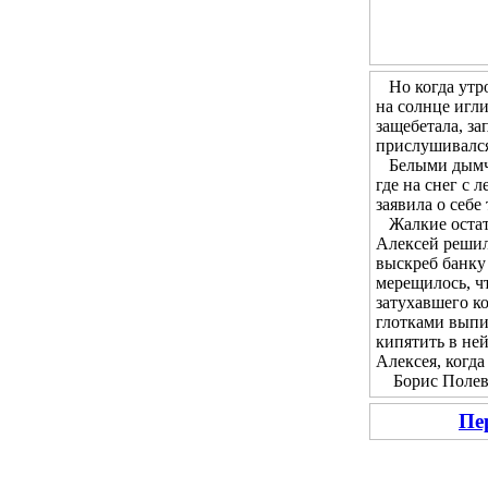
Но когда утром
на солнце игл
защебетала, за
прислушивался 
Белыми дымчат
где на снег с 
заявила о себе
Жалкие остатк
Алексей решил 
выскреб банку 
мерещилось, чт
затухавшего ко
глотками выпи
кипятить в не
Алексея, когда
Борис Полевой
Пе