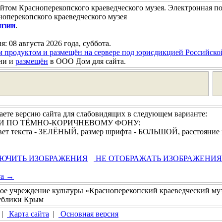
йтом Красноперекопского краеведческого музея. Электронная п
оперекопского краеведческого музея
нзии
.
я: 08 августа 2026 года, суббота.
м продуктом и размещён на сервере под юрисдикцией Российск
ни и
размещён
в ООО Дом для сайта.
ете версию сайта для слабовидящих в следующем варианте:
АМИ ПО ТЁМНО-КОРИЧНЕВОМУ ФОНУ:
 текста - ЗЕЛЁНЫЙ, размер шрифта - БОЛЬШОЙ, расстояние
ЮЧИТЬ ИЗОБРАЖЕНИЯ
НЕ ОТОБРАЖАТЬ ИЗОБРАЖЕНИЯ
та →
ое учреждение культуры «Красноперекопский краеведческий му
публики Крым
|
Карта сайта
|
Основная версия