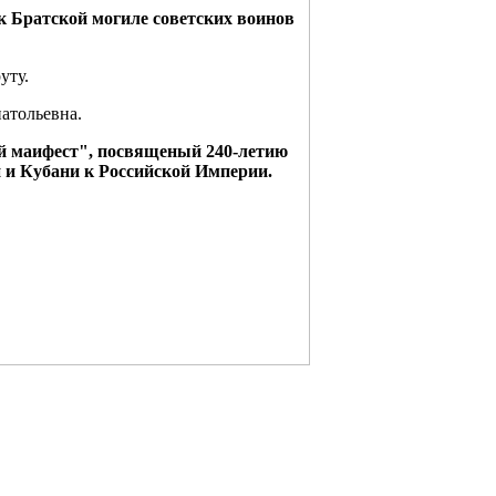
 к Братской могиле советских воинов
уту.
атольевна.
й маифест", посвященый 240-летию
 и Кубани к Российской Империи.