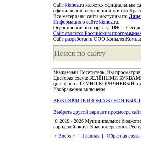
Сайт
kkmuz.ru
является официальным са
официальной электронной почтой Красн
Все материалы сайта доступны по
Лице
Информация о сайте kkmuz.ru
.
Ограничение по возрасту:
18+
. | Сегодн
Сайт является Российским программны
Сайт
разработан
в ООО КопыленКомпа
Уважаемый Посетитель! Вы просматрива
Цветовая схема: ЗЕЛЁНЫМИ БУКВ
цвет фона - ТЁМНО-КОРИЧНЕВЫЙ, цвет
Изображения включены
ВЫКЛЮЧИТЬ ИЗОБРАЖЕНИЯ
ВЫКЛ
Выбрать другой вариант просмотра сай
© 2019 - 2026 Муниципальное бюджетн
городской округ Красноперекопск Рес
↑ Вверх ↑
|
Главная
|
Обратная связь