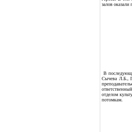
залов оказали 
В последующи
Сычева Л.Б.,
преподавател
ответственны
отделом культу
потомкам.