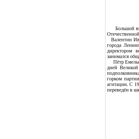
Большой вкла
Отечественно
Валентин Иван
города Ленинг
директором в
занимался общ
Пётр Емельяно
дней Великой
подполковник
горком партии
агитации. С 1
переведён в шк