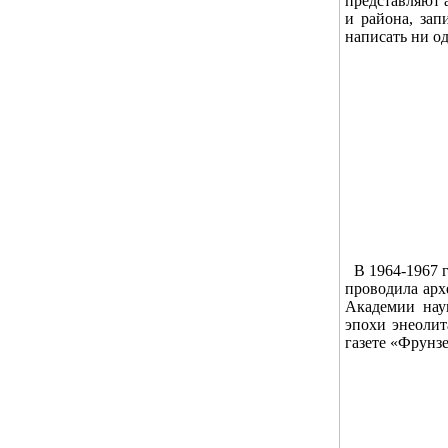
представляют 
и района, за
написать ни од
В 1964-1967 г
проводила арх
Академии нау
эпохи энеолит
газете «Фрунз