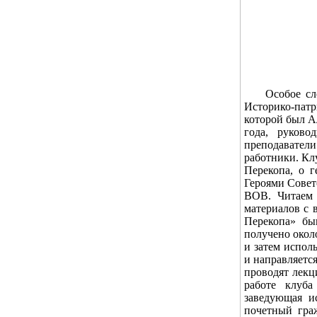
Особое слово
Историко-пат
которой был А
года, руково
преподаватели
работники. Кл
Перекопа, о г
Героями Совет
ВОВ. Читаем 
материалов с 
Перекопа» бы
получено окол
и затем испол
и направляетс
проводят лекц
работе клуба
заведующая и
почетный граж