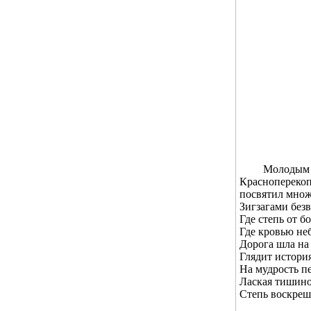
Молодым учи
Красноперекоп
посвятил множ
Зигзагами без
Где степь от б
Где кровью не
Дорога шла н
Глядит истори
На мудрость п
Лаская тишино
Степь воскреш