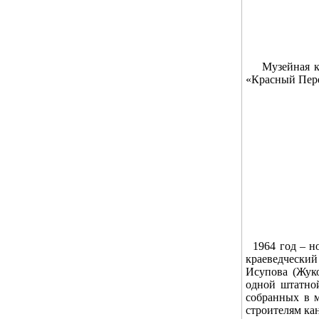
Музейная ком
«Красный Пере
1964 год – но
краеведческий
Исупова (Жук
одной штатной
собранных в м
строителям кан