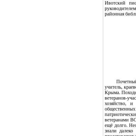
Ивотский пис
руководителем
районная библ
Почетный гр
учитель, крае
Крыма. Походы
ветеранов-уча
хозяйство, и
общественных 
патриотическ
ветеранами ВО
ещё долго. Не
знали далеко