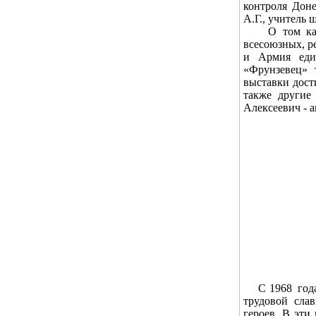
контроля Доне
А.Г., учитель 
О том какая 
всесоюзных, р
и Армия еди
«Фрунзевец» 
выставки дост
также другие
Алексеевич - 
С 1968 года м
трудовой сла
героев. В эти