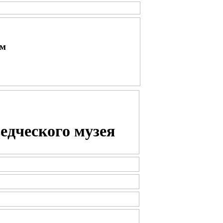
ым
едческого музея