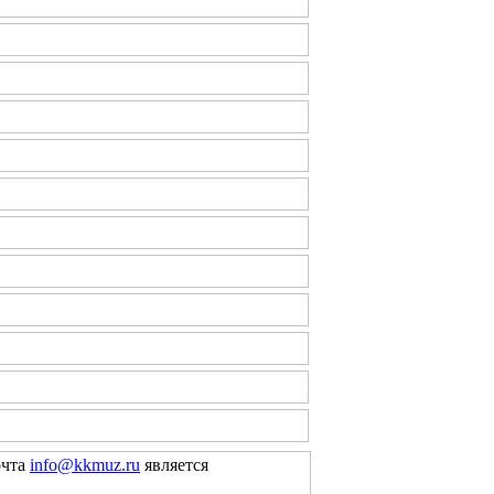
очта
info@kkmuz.ru
является