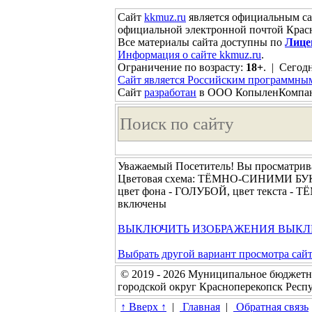
Сайт
kkmuz.ru
является официальным са
официальной электронной почтой Красн
Все материалы сайта доступны по
Лице
Информация о сайте kkmuz.ru
.
Ограничение по возрасту:
18+
. | Сегодн
Сайт является Российским программны
Сайт
разработан
в ООО КопыленКомпа
Уважаемый Посетитель! Вы просматрива
Цветовая схема: ТЁМНО-СИНИМИ 
цвет фона - ГОЛУБОЙ, цвет текста -
включены
ВЫКЛЮЧИТЬ ИЗОБРАЖЕНИЯ
ВЫКЛ
Выбрать другой вариант просмотра сай
© 2019 - 2026 Муниципальное бюджетн
городской округ Красноперекопск Рес
↑ Вверх ↑
|
Главная
|
Обратная связь