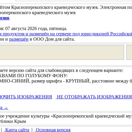
йтом Красноперекопского краеведческого музея. Электронная п
оперекопского краеведческого музея
нзии
.
я: 07 августа 2026 года, пятница.
м продуктом и размещён на сервере под юрисдикцией Российск
ни и
размещён
в ООО Дом для сайта.
ете версию сайта для слабовидящих в следующем варианте:
БУКВАМИ ПО ГОЛУБОМУ ФОНУ:
 ТЁМНО-СИНИЙ, размер шрифта - КРУПНЫЙ, расстояние между 
ЮЧИТЬ ИЗОБРАЖЕНИЯ
НЕ ОТОБРАЖАТЬ ИЗОБРАЖЕНИЯ
та →
ое учреждение культуры «Красноперекопский краеведческий му
публики Крым
|
Карта сайта
|
Основная версия