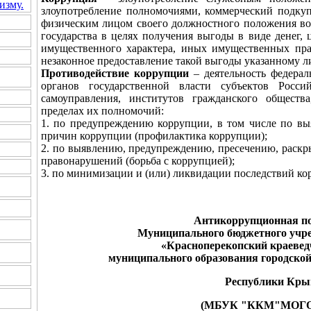
изму.
злоупотребление полномочиями, коммерческий подкуп
физическим лицом своего должностного положения во
государства в целях получения выгоды в виде денег, 
имущественного характера, иных имущественных пра
незаконное предоставление такой выгоды указанному 
Противодействие коррупции
– деятельность федерал
органов государственной власти субъектов Росси
самоуправления, институтов гражданского общест
пределах их полномочий:
1. по предупреждению коррупции, в том числе по в
причин коррупции (профилактика коррупции);
2. по выявлению, предупреждению, пресечению, раск
правонарушений (борьба с коррупцией);
3. по минимизации и (или) ликвидации последствий к
Антикоррупционная п
Муниципального бюджетного учр
«Красноперекопский краевед
муниципального образования городской
Республики Кр
(МБУК "ККМ"МОГ