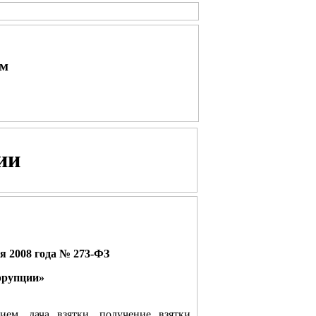
ым
ии
ря 2008 года № 273-ФЗ
ррупции»
м, дача взятки, получение взятки,