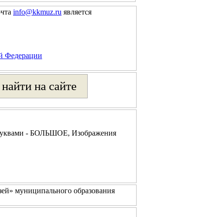
очта
info@kkmuz.ru
является
ой Федерации
буквами - БОЛЬШОЕ, Изображения
зей» муниципального образования