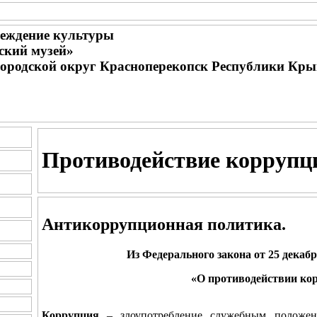
еждение культуры
ский музей»
городской округ Красноперекопск Республики Кр
Противодействие коррупц
Антикоррупционная политика.
Из Федерального закона от 25 декаб
«О противодействии ко
Коррупция
– злоупотребление служебным положение