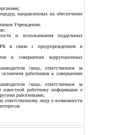
органами;
роцедур, направленных на обеспечение
отников Учреждения;
ов;
ности и использования поддельных
РК в связи с предупреждением и
стия в совершении коррупционных
;
ководителя /лицо, ответственное за
 склонения работников к совершению
ководителя /лицо, ответственное за
й известной работнику информации о
ругими работниками;
му ответственному лицу о возможности
интересов.