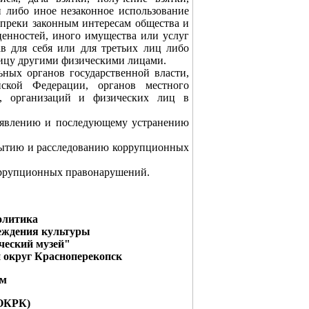
 либо иное незаконное использование
преки законным интересам общества и
ценностей, иного имущества или услуг
в для себя или для третьих лиц либо
лицу другими физическими лицами.
ьных органов государственной власти,
йской Федерации, органов местного
ва, организаций и физических лиц в
ыявлению и последующему устранению
рытию и расследованию коррупционных
оррупционных правонарушений.
олитика
еждения культуры
ческий музей"
 округ Красноперекопск
ым
ОКРК)