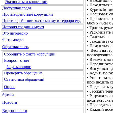
• Находиться 
Экспонаты и коллекции
• Находиться в
Доступная среда
• Курить (в то
• Пользоватьс
Противодействие коррупции
• Проносить с
Противодействие экстремизму и терроризму.
60см х 40см х 
История создания музея
• Трогать рук
• Расклеивать
Это интересно
• Садиться на
Фотогалерея
• Заходить за 
• Находиться с
Обратная связь
• Вести на те
Сообщить о факте коррупции
последующего 
• Въезжать на 
Вопрос - ответ
• Передвигатьс
Задать вопрос
• Выгуливать 
• Ходить по га
Проверить обращение
• Уничтожать, 
Статистика обращений
производить с
• Поджигать су
Опрос
• Засорять те
Афиша
• Разрушать и 
архитектурные
Новости
• Проводить к
• Каждый посе
Видеоновости