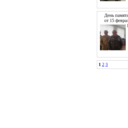
День памят
от 15 февра
1
2
3