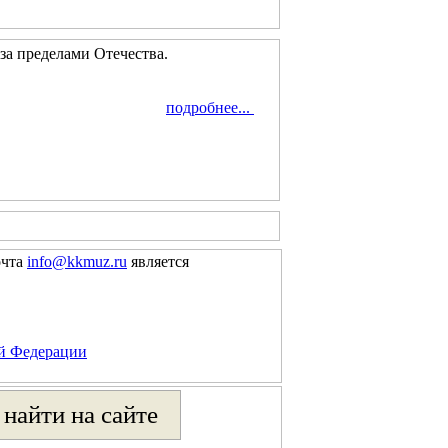
за пределами Отечества.
подробнее...
очта
info@kkmuz.ru
является
ой Федерации