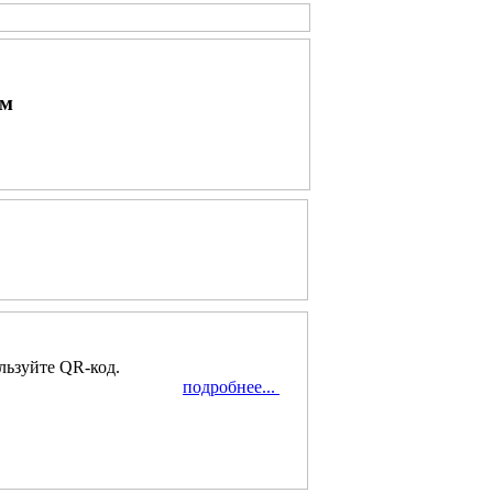
ым
льзуйте QR-код.
подробнее...