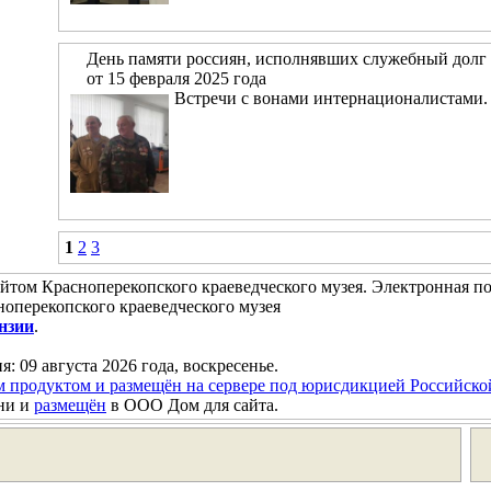
День памяти россиян, исполнявших служебный долг 
от 15 февраля 2025 года
Встречи с вонами интернационалистами.
1
2
3
йтом Красноперекопского краеведческого музея. Электронная п
оперекопского краеведческого музея
нзии
.
я: 09 августа 2026 года, воскресенье.
м продуктом и размещён на сервере под юрисдикцией Российск
ни и
размещён
в ООО Дом для сайта.