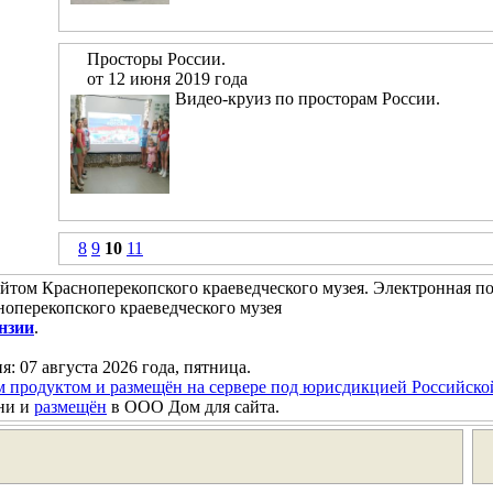
Просторы России.
от 12 июня 2019 года
Видео-круиз по просторам России.
8
9
10
11
йтом Красноперекопского краеведческого музея. Электронная п
оперекопского краеведческого музея
нзии
.
я: 07 августа 2026 года, пятница.
м продуктом и размещён на сервере под юрисдикцией Российск
ни и
размещён
в ООО Дом для сайта.