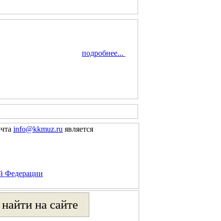
подробнее...
очта
info@kkmuz.ru
является
ой Федерации