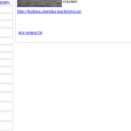
ссылке:
изму.
http://kultura.otsenka-kachestva.ru/
все новости