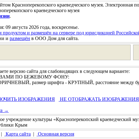
йтом Красноперекопского краеведческого музея. Электронная п
оперекопского краеведческого музея
нзии
.
я: 09 августа 2026 года, воскресенье.
м продуктом и размещён на сервере под юрисдикцией Российск
ни и
размещён
в ООО Дом для сайта.
ете версию сайта для слабовидящих в следующем варианте:
УКВАМИ ПО БЕЖЕВОМУ ФОНУ:
 КОРИЧНЕВЫЙ, размер шрифта - КРУПНЫЙ, расстояние между 
ЮЧИТЬ ИЗОБРАЖЕНИЯ
НЕ ОТОБРАЖАТЬ ИЗОБРАЖЕНИЯ
та →
ое учреждение культуры «Красноперекопский краеведческий му
публики Крым
|
Карта сайта
|
Основная версия