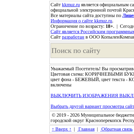
Сайт
kkmuz.ru
является официальным са
официальной электронной почтой Красн
Все материалы сайта доступны по
Лице
Информация о сайте kkmuz.ru
.
Ограничение по возрасту:
18+
. | Сегодн
Сайт является Российским программны
Сайт
разработан
в ООО КопыленКомпа
Уважаемый Посетитель! Вы просматрива
Цветовая схема: КОРИЧНЕВЫМИ Б
цвет фона - БЕЖЕВЫЙ, цвет текста -
включены
ВЫКЛЮЧИТЬ ИЗОБРАЖЕНИЯ
ВЫКЛ
Выбрать другой вариант просмотра сай
© 2019 - 2026 Муниципальное бюджетн
городской округ Красноперекопск Рес
↑ Вверх ↑
|
Главная
|
Обратная связь