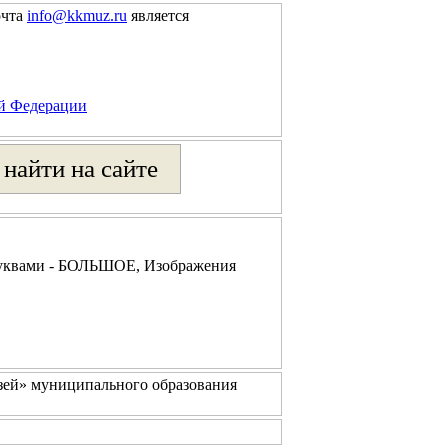
очта
info@kkmuz.ru
является
ой Федерации
буквами - БОЛЬШОЕ, Изображения
зей» муниципального образования