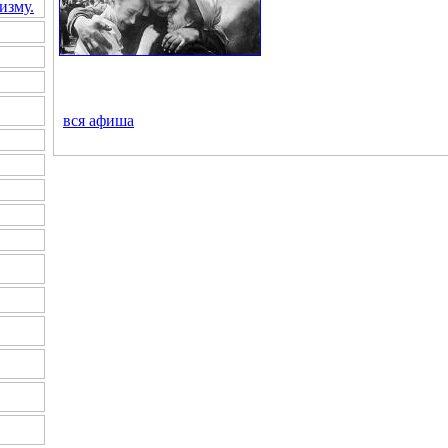
изму.
вся
афиша