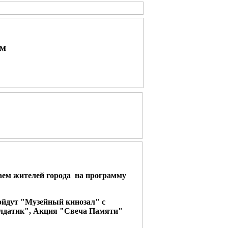
ым
аем жителей города на программу
йдут "Музейный кинозал" с
лдатик", Акция "Свеча Памяти"