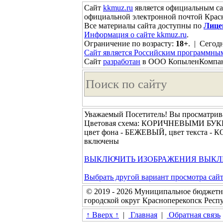
Сайт
kkmuz.ru
является официальным са
официальной электронной почтой Красн
Все материалы сайта доступны по
Лице
Информация о сайте kkmuz.ru
.
Ограничение по возрасту:
18+
. | Сегодн
Сайт является Российским программны
Сайт
разработан
в ООО КопыленКомпа
Уважаемый Посетитель! Вы просматрива
Цветовая схема: КОРИЧНЕВЫМИ Б
цвет фона - БЕЖЕВЫЙ, цвет текста -
включены
ВЫКЛЮЧИТЬ ИЗОБРАЖЕНИЯ
ВЫКЛ
Выбрать другой вариант просмотра сай
© 2019 - 2026 Муниципальное бюджетн
городской округ Красноперекопск Рес
↑ Вверх ↑
|
Главная
|
Обратная связь