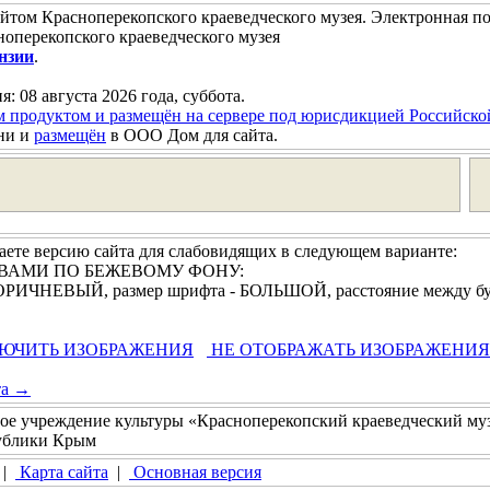
йтом Красноперекопского краеведческого музея. Электронная п
оперекопского краеведческого музея
нзии
.
я: 08 августа 2026 года, суббота.
м продуктом и размещён на сервере под юрисдикцией Российск
ни и
размещён
в ООО Дом для сайта.
ете версию сайта для слабовидящих в следующем варианте:
УКВАМИ ПО БЕЖЕВОМУ ФОНУ:
 КОРИЧНЕВЫЙ, размер шрифта - БОЛЬШОЙ, расстояние между 
ЮЧИТЬ ИЗОБРАЖЕНИЯ
НЕ ОТОБРАЖАТЬ ИЗОБРАЖЕНИЯ
та →
ое учреждение культуры «Красноперекопский краеведческий му
публики Крым
|
Карта сайта
|
Основная версия