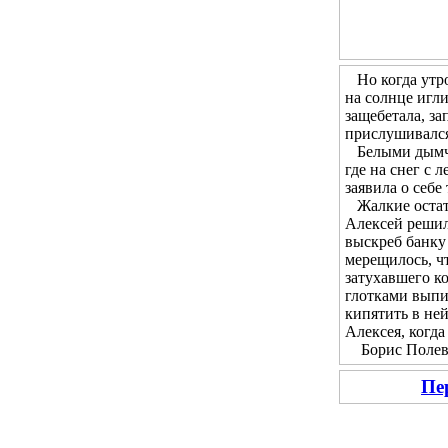
Но когда утром
на солнце игл
защебетала, за
прислушивался 
Белыми дымчат
где на снег с 
заявила о себе
Жалкие остатк
Алексей решил 
выскреб банку 
мерещилось, чт
затухавшего ко
глотками выпи
кипятить в не
Алексея, когда
Борис Полевой
Пе