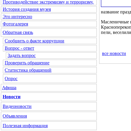
Противодействие экстремизму и терроризму.
История создания музея
название праз
Это интересно
Масленичные п
Фотогалерея
Красноперекоп
пели, веселил
Обратная связь
Сообщить о факте коррупции
Вопрос - ответ
все новости
Задать вопрос
Проверить обращение
Статистика обращений
Опрос
Афиша
Новости
Видеоновости
Объявления
Полезная информация